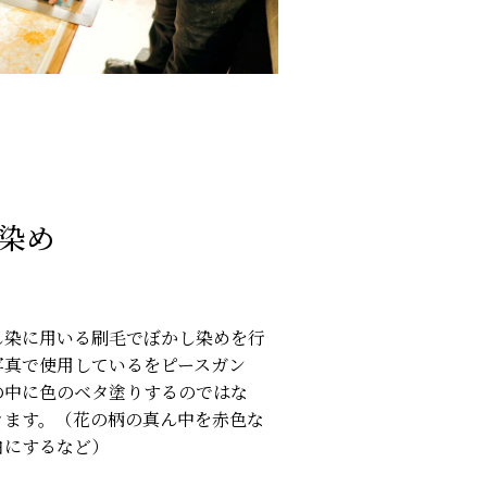
染め
し染に用いる刷毛でぼかし染めを行
写真で使用しているをピースガン
の中に色のベタ塗りするのではな
きます。（花の柄の真ん中を赤色な
白にするなど）