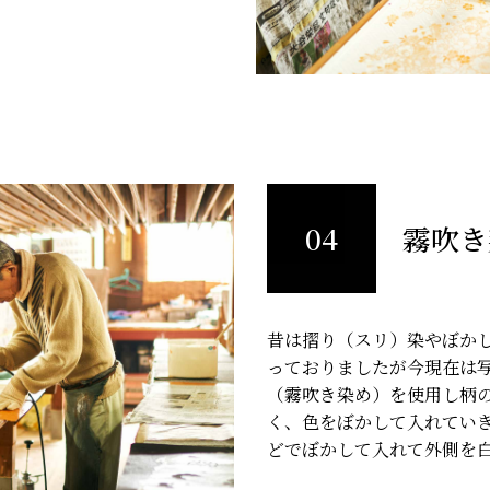
04
霧吹き
昔は摺り（スリ）染やぼか
っておりましたが今現在は
（霧吹き染め）を使用し柄
く、色をぼかして入れてい
どでぼかして入れて外側を