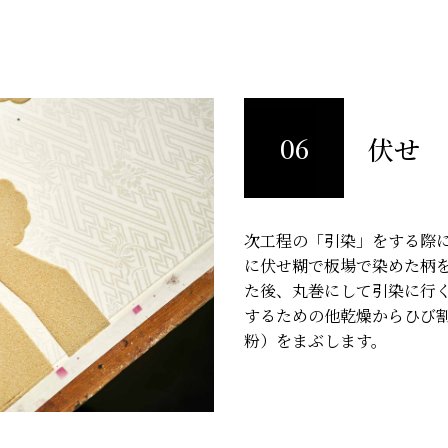
06
伏せ
次工程の「引染」をする際
に伏せ糊で板場で染めた柄
た後、丸巻にして引染に行
するための他乾燥からひび
粉）をまぶします。